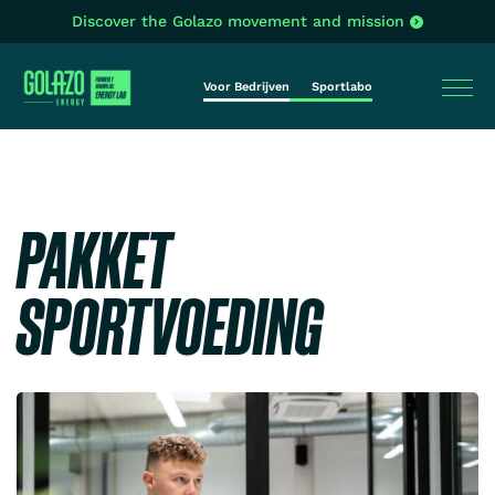
Discover the Golazo movement and mission
Voor Bedrijven
Sportlabo
PAKKET
SPORTVOEDING