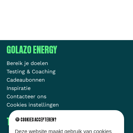
GOLAZO ENERGY
Bereik je doelen
Testing & Coaching
Cadeaubonnen
Inspiratie
Contacteer ons
Cookies instellingen
THE GOLAZO MOVEMENT
🍪 COOKIES ACCEPTEREN?
Deze website maakt gebruik van cookies