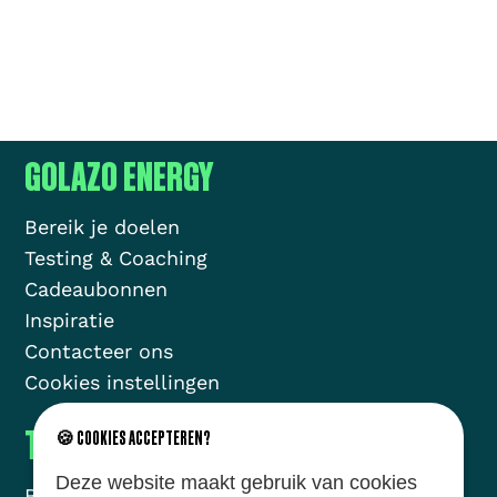
GOLAZO ENERGY
Bereik je doelen
Testing & Coaching
Cadeaubonnen
Inspiratie
Contacteer ons
Cookies instellingen
THE GOLAZO MOVEMENT
🍪 COOKIES ACCEPTEREN?
Deze website maakt gebruik van cookies
Brands
Missie