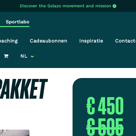
Discover the Golazo movement and mission
Sportlabo
oaching
Cadeaubonnen
Inspiratie
Contact
NL
PAKKET
€ 450
€ 505