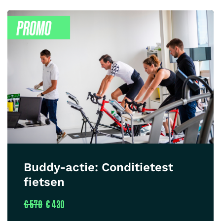
Buddy-actie: Conditietest
fietsen
€ 570
€ 430