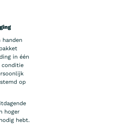
ging
in handen
 pakket
ding in één
 conditie
rsoonlijk
estemd op
uitdagende
en hoger
 nodig hebt.