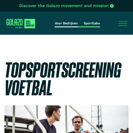
Discover the Golazo movement and mission
Voor Bedrijven
Sportlabo
TOPSPORTSCREENING
VOETBAL