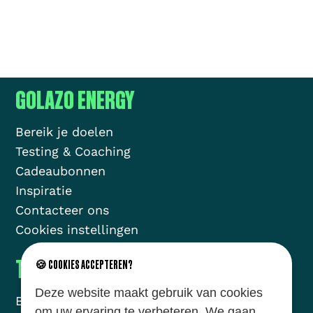
GOLAZO ENERGY
Bereik je doelen
Testing & Coaching
Cadeaubonnen
Inspiratie
Contacteer ons
Cookies instellingen
THE GOLAZO MOVEMENT
🍪 COOKIES ACCEPTEREN?
Deze website maakt gebruik van cookies
Brands
Missie
om uw ervaring te verbeteren. We gaan