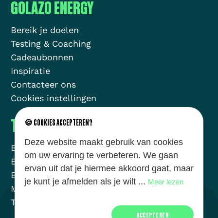
GOLAZO ENERGY
Bereik je doelen
Testing & Coaching
Cadeaubonnen
Inspiratie
Contacteer ons
Cookies instellingen
THE GOLAZO MOVEMENT
🍪 COOKIES ACCEPTEREN?
Deze website maakt gebruik van cookies
Brands
Missie
om uw ervaring te verbeteren. We gaan
Energy
Nieuws
ervan uit dat je hiermee akkoord gaat, maar
Events
Jobs
je kunt je afmelden als je wilt ...
Meer lezen
Media
Over ons
Talent
ACCEPTEREN