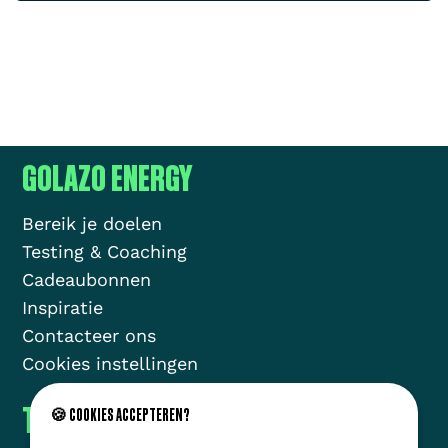
GOLAZO ENERGY
Bereik je doelen
Testing & Coaching
Cadeaubonnen
Inspiratie
Contacteer ons
Cookies instellingen
THE GOLAZO MOVEMENT
🍪 COOKIES ACCEPTEREN?