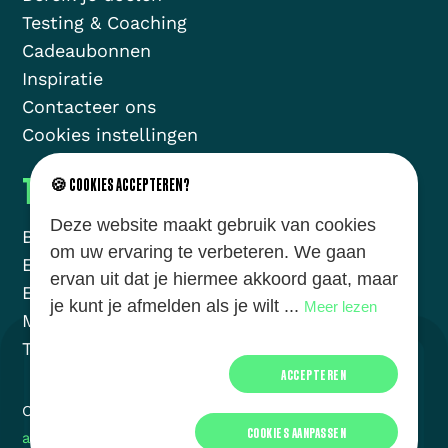
Testing & Coaching
Cadeaubonnen
Inspiratie
Contacteer ons
Cookies instellingen
THE GOLAZO MOVEMENT
🍪 COOKIES ACCEPTEREN?
Deze website maakt gebruik van cookies
Brands
Missie
om uw ervaring te verbeteren. We gaan
Energy
Nieuws
ervan uit dat je hiermee akkoord gaat, maar
Events
Jobs
je kunt je afmelden als je wilt ...
Meer lezen
Media
Over ons
Talent
ACCEPTEREN
Copyright - Golazo -
Privacy
&
cookie
policy -
Terms
COOKIES AANPASSEN
and conditions