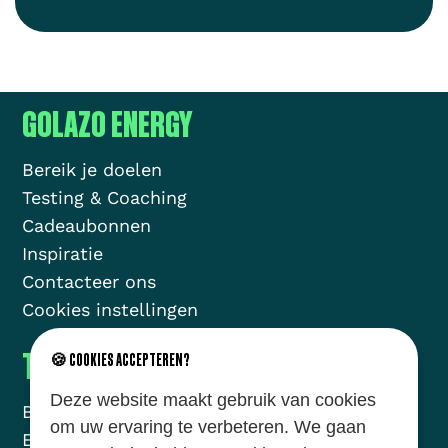
GOLAZO ENERGY
Bereik je doelen
Testing & Coaching
Cadeaubonnen
Inspiratie
Contacteer ons
Cookies instellingen
THE GOLAZO MOVEMENT
🍪 COOKIES ACCEPTEREN?
Deze website maakt gebruik van cookies
Brands
Missie
om uw ervaring te verbeteren. We gaan
Energy
Nieuws